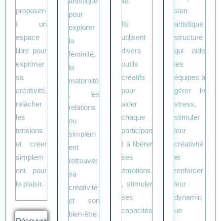
artistique
lle.
proposen
sion
pour
t un
Ils
artistique
explorer
espace
utilisent
structuré
la
libre pour
divers
qui aide
féminité,
exprimer
outils
les
la
sa
créatifs
équipes à
maternité
créativité,
pour
gérer le
, les
relâcher
aider
stress,
relations
les
chaque
stimuler
ou
tensions
participan
leur
simplem
et créer
t à libérer
créativité
ent
simplem
ses
et
retrouver
ent pour
émotions
renforcer
sa
le plaisir.
, stimuler
leur
créativité
ses
dynamiq
et son
capacités
ue
bien-être.
Découvrir