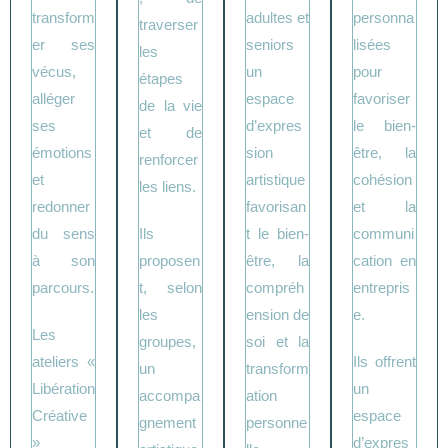
transform
adultes et
personna
traverser
er ses
seniors
lisées
les
vécus,
un
pour
étapes
alléger
espace
favoriser
de la vie
ses
d’expres
le bien-
et de
émotions
sion
être, la
renforcer
et
artistique
cohésion
les liens.
redonner
favorisan
et la
du sens
Ils
t le bien-
communi
à son
proposen
être, la
cation en
parcours.
t, selon
compréh
entrepris
les
ension de
e.
Les
groupes,
soi et la
ateliers «
Ils offrent
un
transform
Libération
un
accompa
ation
Créative
espace
gnement
personne
»
d’expres