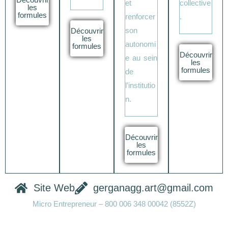
et
collective
les
formules
renforcer
.
son
Découvrir
les
autonomi
formules
Découvrir
e au sein
les
formules
de
l’institutio
n.
Découvrir
les
formules
Site Web
gerganagg.art@gmail.com
Micro Entrepreneur – 800 006 348 00042 (8552Z)